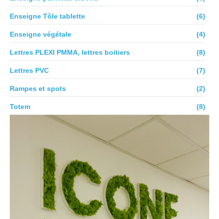
Enseigne Tôle tablette
(6)
Enseigne végétale
(4)
Lettres PLEXI PMMA, lettres boitiers
(8)
Lettres PVC
(7)
Rampes et spots
(2)
Totem
(8)