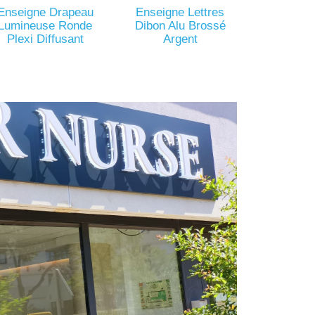
Enseigne Drapeau
Enseigne Lettres
Lumineuse Ronde
Dibon Alu Brossé
Plexi Diffusant
Argent