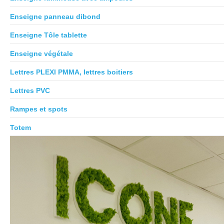
Enseigne panneau dibond
Enseigne Tôle tablette
Enseigne végétale
Lettres PLEXI PMMA, lettres boitiers
Lettres PVC
Rampes et spots
Totem