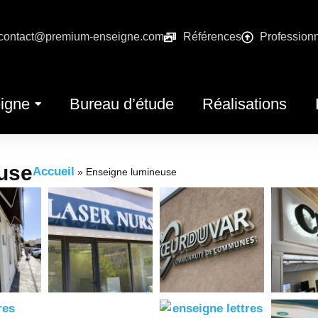
contact@premium-enseigne.com
Références
Profession
igne
Bureau d’étude
Réalisations
euse
Accueil
»
Enseigne lumineuse