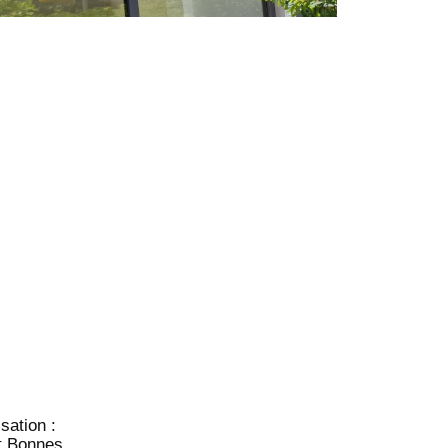
sation :
t Bonnes