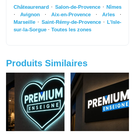
Châteaurenard
·
Salon-de-Provence
·
Nîmes
·
Avignon
·
Aix-en-Provence
·
Arles
·
Marseille
·
Saint-Rémy-de-Provence
·
L’Isle-
sur-la-Sorgue
·
Toutes les zones
Produits Similaires