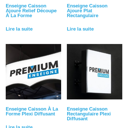
Enseigne Caisson
Enseigne Caisson
Ajouré Relief Découpe
Ajouré Plat
À La Forme
Rectangulaire
Lire la suite
Lire la suite
Enseigne Caisson À La
Enseigne Caisson
Forme Plexi Diffusant
Rectangulaire Plexi
Diffusant
Lire la suite