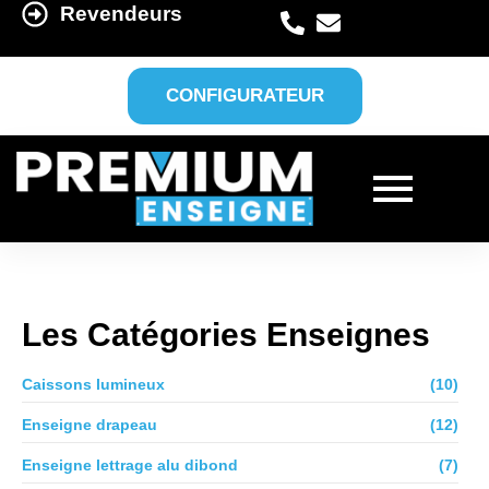
Revendeurs
CONFIGURATEUR
Les Catégories Enseignes
Caissons lumineux
(10)
Enseigne drapeau
(12)
Enseigne lettrage alu dibond
(7)