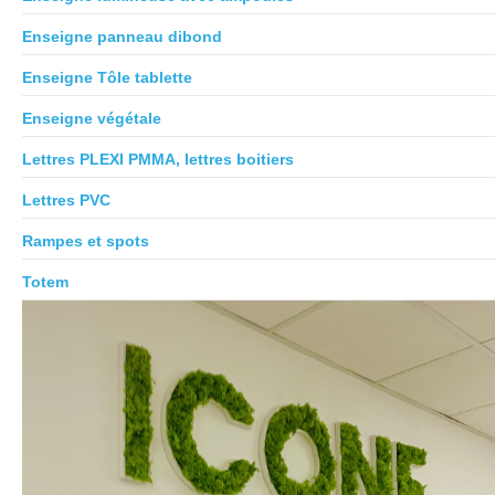
Enseigne panneau dibond
Enseigne Tôle tablette
Enseigne végétale
Lettres PLEXI PMMA, lettres boitiers
Lettres PVC
Rampes et spots
Totem