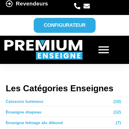
Revendeurs
CONFIGURATEUR
Les Catégories Enseignes
Caissons lumineux
(10)
Enseigne drapeau
(12)
Enseigne lettrage alu dibond
(7)