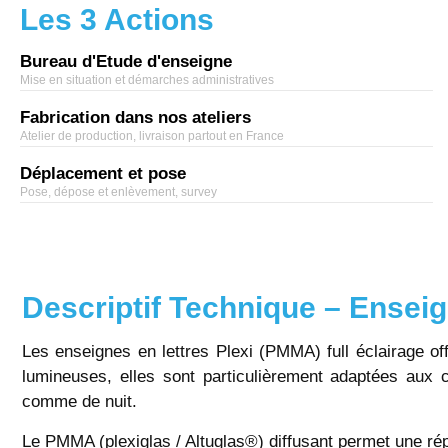
Les 3 Actions
Bureau d'Etude d'enseigne
Mise en situation et démarches administratives
Fabrication dans nos ateliers
Atelier de production, livraison partout en France
Déplacement et pose
Pose, dépose et enlèvement, survey
Descriptif Technique – Enseig
Les enseignes en lettres Plexi (PMMA) full éclairage off
lumineuses, elles sont particulièrement adaptées aux 
comme de nuit.
Le PMMA (plexiglas / Altuglas®) diffusant permet une rép