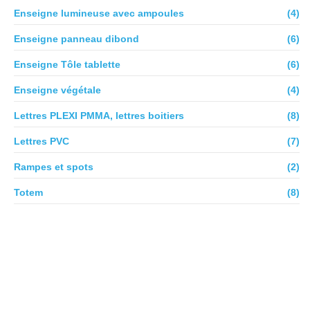
Enseigne lumineuse avec ampoules
(4)
Enseigne panneau dibond
(6)
Enseigne Tôle tablette
(6)
Enseigne végétale
(4)
Lettres PLEXI PMMA, lettres boitiers
(8)
Lettres PVC
(7)
Rampes et spots
(2)
Totem
(8)