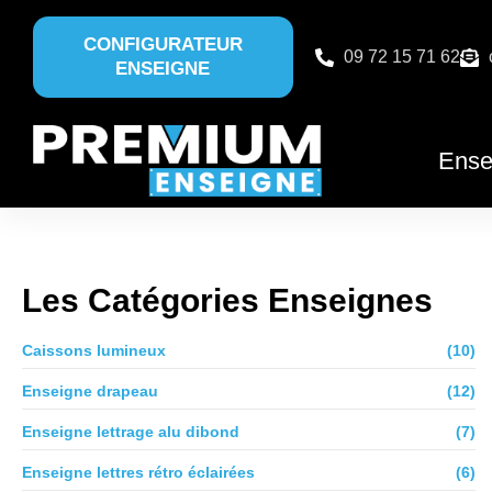
CONFIGURATEUR
09 72 15 71 62
ENSEIGNE
Ense
Les Catégories Enseignes
Caissons lumineux
(10)
Enseigne drapeau
(12)
Enseigne lettrage alu dibond
(7)
Enseigne lettres rétro éclairées
(6)