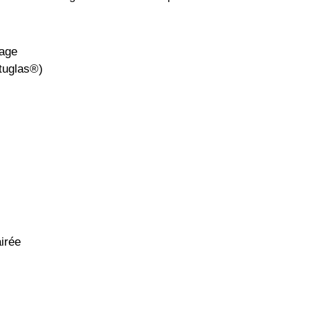
rage
ltuglas®)
irée