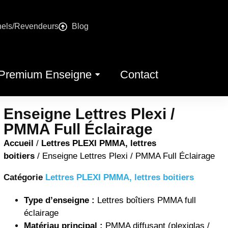
nels/Revendeurs
Blog
Premium Enseigne
Contact
Enseigne Lettres Plexi /
PMMA Full Éclairage
Accueil
/
Lettres PLEXI PMMA, lettres
boitiers
/ Enseigne Lettres Plexi / PMMA Full Éclairage
Catégorie
Lettres PLEXI PMMA, lettres boitiers
Type d’enseigne :
Lettres boîtiers PMMA full
éclairage
Matériau principal :
PMMA diffusant (plexiglas /