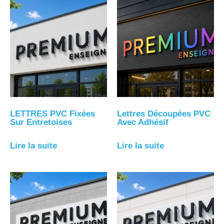
LETTRES PVC Fixées
Lettres Découpées PVC
Sur Entretoises
Avec Adhésif
Lire la suite
Lire la suite