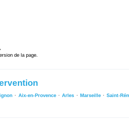
,
ersion de la page.
ervention
ignon
·
Aix-en-Provence
·
Arles
·
Marseille
·
Saint-Ré