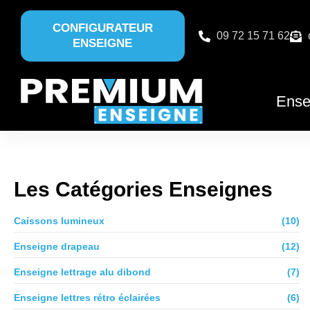
CONFIGURATEUR
09 72 15 71 62
ENSEIGNE
Ense
Les Catégories Enseignes
Caissons lumineux
(10)
Enseigne drapeau
(12)
Enseigne lettrage alu dibond
(7)
Enseigne lettres rétro éclairées
(6)