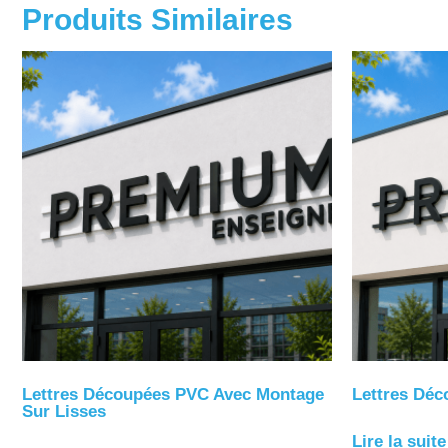
Produits Similaires
Lettres Découpées PVC Avec Montage
Lettres Dé
Sur Lisses
Lire la suite