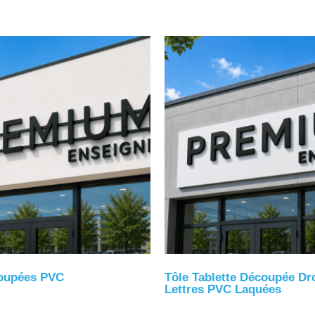
coupées PVC
Tôle Tablette Découpée Dr
Lettres PVC Laquées