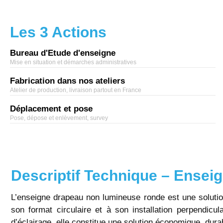
Les 3 Actions
Bureau d'Etude d'enseigne
Mise en situation et démarches administratives
Fabrication dans nos ateliers
Atelier de production, livraison partout en France
Déplacement et pose
Pose, dépose et enlèvement, survey
Descriptif Technique – Ense
L’enseigne drapeau non lumineuse ronde est une solution
son format circulaire et à son installation perpendicula
d’éclairage, elle constitue une solution économique, durab