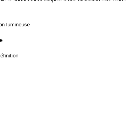
on lumineuse
e
finition