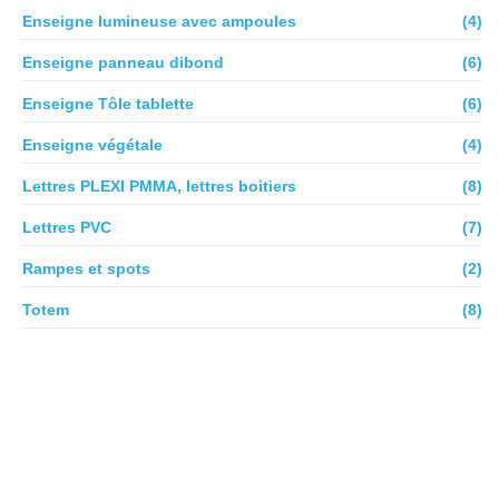
Enseigne lumineuse avec ampoules
(4)
Enseigne panneau dibond
(6)
Enseigne Tôle tablette
(6)
Enseigne végétale
(4)
Lettres PLEXI PMMA, lettres boitiers
(8)
Lettres PVC
(7)
Rampes et spots
(2)
Totem
(8)