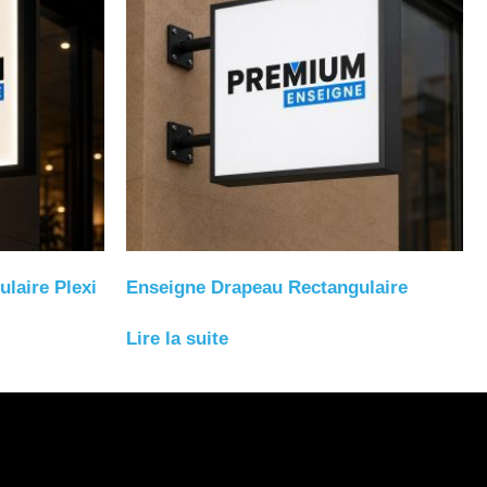
laire Plexi
Enseigne Drapeau Rectangulaire
Lire la suite