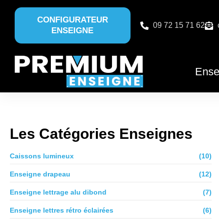
CONFIGURATEUR
09 72 15 71 62
ENSEIGNE
Ense
Les Catégories Enseignes
Caissons lumineux
(10)
Enseigne drapeau
(12)
Enseigne lettrage alu dibond
(7)
Enseigne lettres rétro éclairées
(6)