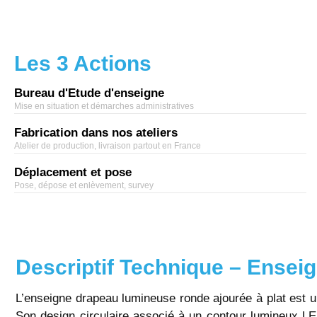
Les 3 Actions
Bureau d'Etude d'enseigne
Mise en situation et démarches administratives
Fabrication dans nos ateliers
Atelier de production, livraison partout en France
Déplacement et pose
Pose, dépose et enlèvement, survey
Descriptif Technique – Ense
L’enseigne drapeau lumineuse ronde ajourée à plat est u
Son design circulaire associé à un contour lumineux L