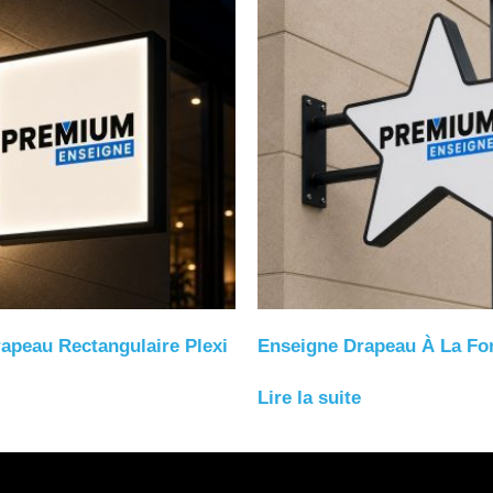
apeau Rectangulaire Plexi
Enseigne Drapeau À La F
Lire la suite