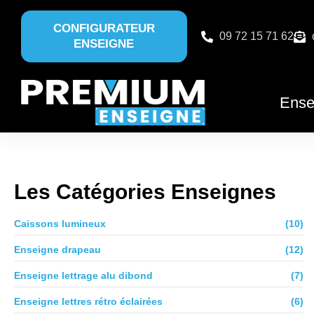
CONFIGURATEUR
09 72 15 71 62
ENSEIGNE
Ense
Les Catégories Enseignes
Caissons lumineux
(10)
Enseigne drapeau
(12)
Enseigne lettrage alu dibond
(7)
Enseigne lettres rétro éclairées
(6)