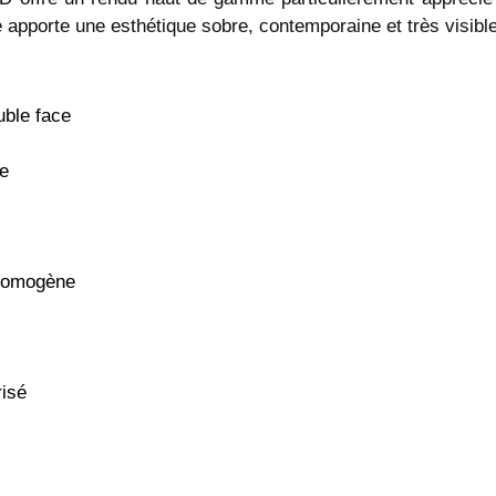
e apporte une esthétique sobre, contemporaine et très visibl
ble face
e
 homogène
isé