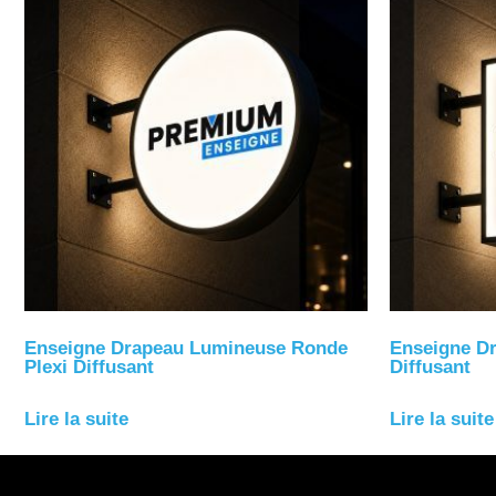
Enseigne Drapeau Lumineuse Ronde
Enseigne Dr
Plexi Diffusant
Diffusant
Lire la suite
Lire la suite