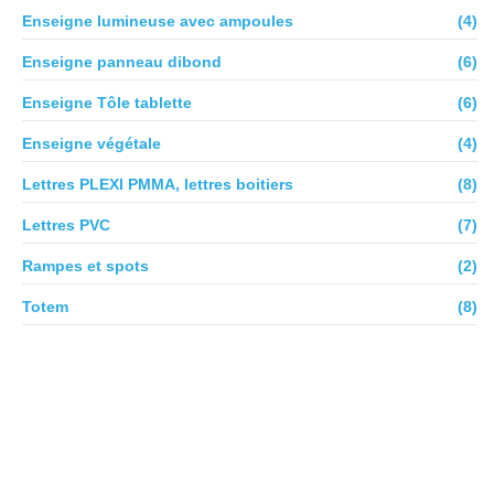
Enseigne lumineuse avec ampoules
(4)
Enseigne panneau dibond
(6)
Enseigne Tôle tablette
(6)
Enseigne végétale
(4)
Lettres PLEXI PMMA, lettres boitiers
(8)
Lettres PVC
(7)
Rampes et spots
(2)
Totem
(8)