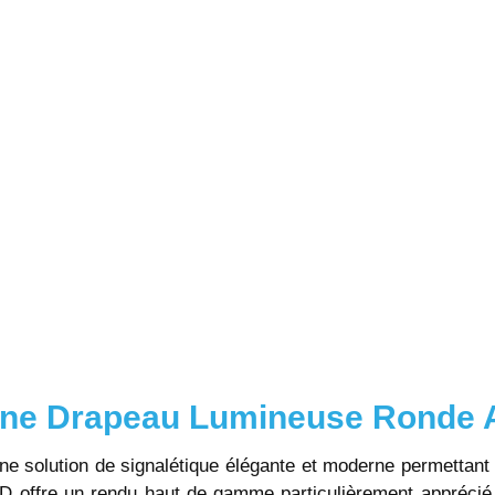
igne Drapeau Lumineuse Ronde A
ne solution de signalétique élégante et moderne permettant 
ED offre un rendu haut de gamme particulièrement apprécié