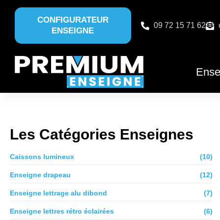
CONFIGURATEUR
09 72 15 71 62
ENSEIGNE
Ense
Les Catégories Enseignes
Caissons lumineux
(10)
Enseigne drapeau
(12)
Enseigne lettrage alu dibond
(7)
Enseigne lettres rétro éclairées
(6)