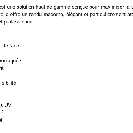
 est une solution haut de gamme conçue pour maximiser la v
lle offre un rendu moderne, élégant et particulièrement at
et professionnel.
ble face
ermolaquée
nt
sibilité
les UV
ré
et