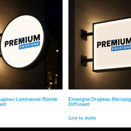
rapeau Lumineuse Ronde
Enseigne Drapeau Rectangu
ant
Diffusant
Lire la suite