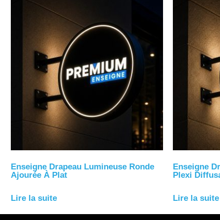
Enseigne Drapeau Lumineuse Ronde
Enseigne D
Ajourée À Plat
Plexi Diffus
Lire la suite
Lire la suite