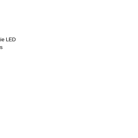
gie LED
ns