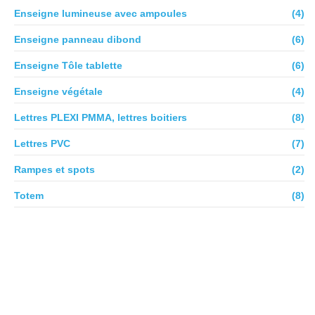
Enseigne lumineuse avec ampoules
(4)
Enseigne panneau dibond
(6)
Enseigne Tôle tablette
(6)
Enseigne végétale
(4)
Lettres PLEXI PMMA, lettres boitiers
(8)
Lettres PVC
(7)
Rampes et spots
(2)
Totem
(8)