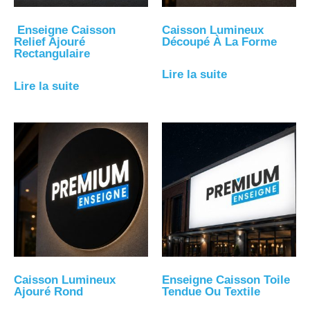
Enseigne Caisson
Caisson Lumineux
Relief Ajouré
Découpé À La Forme
Rectangulaire
Lire la suite
Lire la suite
Caisson Lumineux
Enseigne Caisson Toile
Ajouré Rond
Tendue Ou Textile