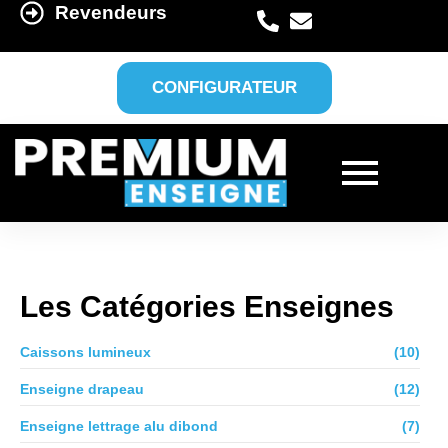
Revendeurs
CONFIGURATEUR
Les Catégories Enseignes
Caissons lumineux
(10)
Enseigne drapeau
(12)
Enseigne lettrage alu dibond
(7)