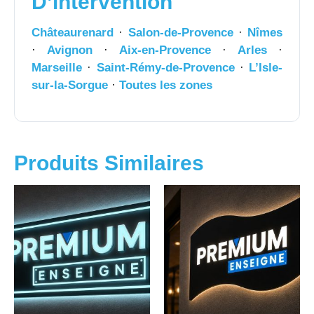
D’intervention
Châteaurenard
·
Salon-de-Provence
·
Nîmes
·
Avignon
·
Aix-en-Provence
·
Arles
·
Marseille
·
Saint-Rémy-de-Provence
·
L’Isle-
sur-la-Sorgue
·
Toutes les zones
Produits Similaires