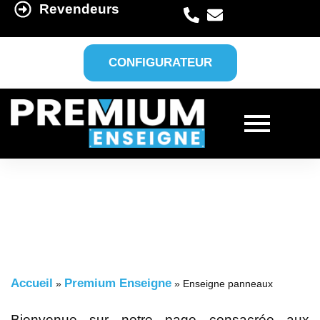
Revendeurs
CONFIGURATEUR
Accueil
Premium Enseigne
»
»
Enseigne panneaux
Bienvenue sur notre page consacrée aux