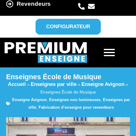
Revendeurs
CONFIGURATEUR
Enseignes École de Musique
Accueil
Enseignes par ville
Enseigne Avignon
»
»
»
Enseignes École de Musique
Enseigne Avignon
,
Enseignes non lumineuses
,
Enseignes par
ville
,
Fabrication d’enseigne pour revendeurs