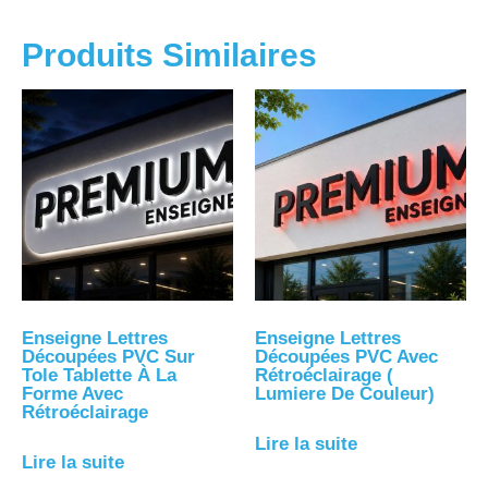
Produits Similaires
Enseigne Lettres
Enseigne Lettres
Découpées PVC Sur
Découpées PVC Avec
Tole Tablette À La
Rétroéclairage (
Forme Avec
Lumiere De Couleur)
Rétroéclairage
Lire la suite
Lire la suite