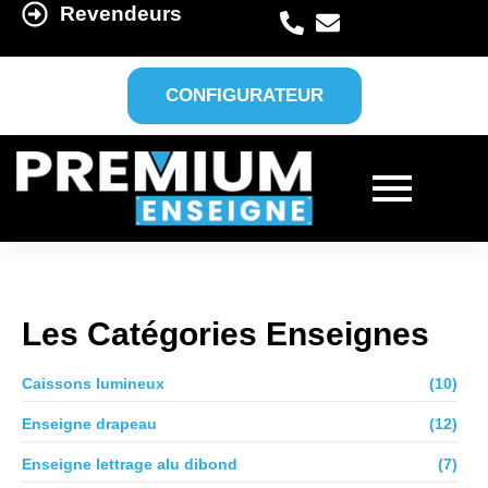
Revendeurs
CONFIGURATEUR
Les Catégories Enseignes
Caissons lumineux
(10)
Enseigne drapeau
(12)
Enseigne lettrage alu dibond
(7)