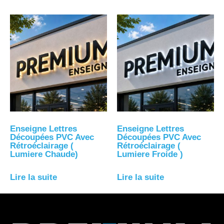
Enseigne Lettres
Enseigne Lettres
Découpées PVC Avec
Découpées PVC Avec
Rétroéclairage (
Rétroéclairage (
Lumiere Chaude)
Lumiere Froide )
Lire la suite
Lire la suite