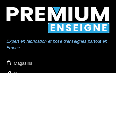
Expert en fabrication et pose d’enseignes partout en
France
Magasins
Réseau
Réseau de pose
Professionnels et revendeurs