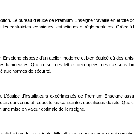
ption. Le bureau d’étude de Premium Enseigne travaille en étroite co
pte les contraintes techniques, esthétiques et réglementaires. Grâce à
m Enseigne dispose d’un atelier moderne et bien équipé où des artisa
eignes lumineuses. Que ce soit des lettres découpées, des caissons
ité aux normes de sécurité.
. L’équipe d’installateurs expérimentés de Premium Enseigne assu
es délais convenus et respecte les contraintes spécifiques du site. Qu
et une mise en valeur optimale de l’enseigne.
isfaction de ses clients. Elle offre un service complet qui englobe t