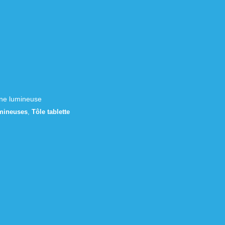
ne lumineuse
umineuses
,
Tôle tablette