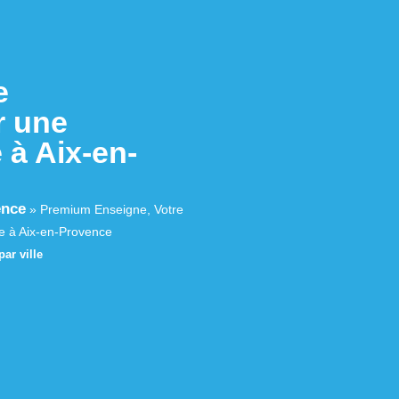
e
r une
 à Aix-en-
ence
»
Premium Enseigne, Votre
e à Aix-en-Provence
ar ville