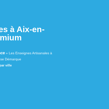
es à Aix-en-
emium
nce
»
Les Enseignes Artisanales à
e se Démarque
ar ville