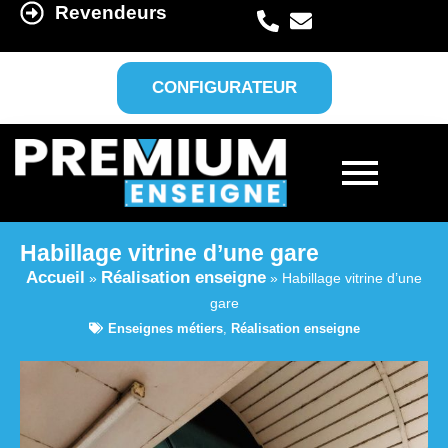
Revendeurs
CONFIGURATEUR
Habillage vitrine d’une gare
Accueil
Réalisation enseigne
»
»
Habillage vitrine d’une
gare
Enseignes métiers
,
Réalisation enseigne