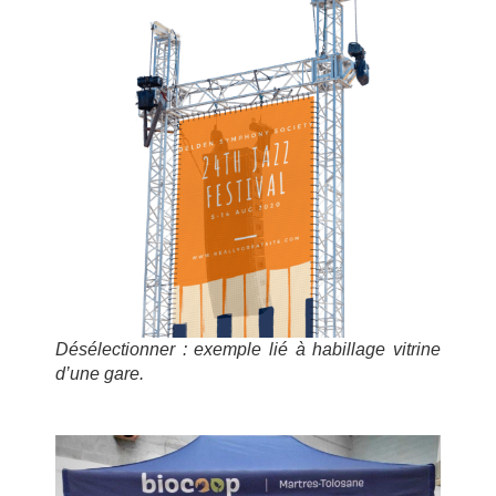
Désélectionner : exemple lié à habillage vitrine
d’une gare.