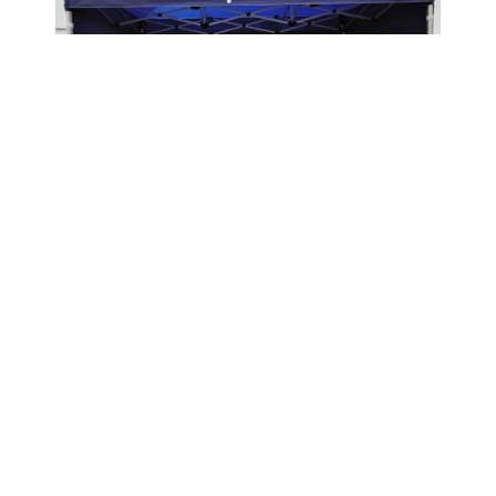
Désélectionner : exemple lié à habillage vitrine
d’une gare.