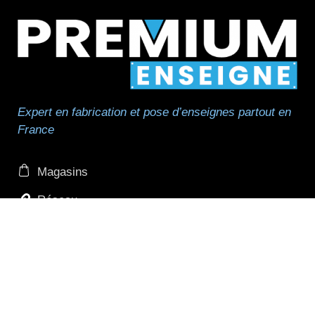
Expert en fabrication et pose d’enseignes partout en
France
Magasins
Réseau
Réseau de pose
Professionnels et revendeurs