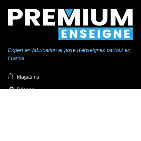
Expert en fabrication et pose d’enseignes partout en
France
Magasins
Réseau
Réseau de pose
Professionnels et revendeurs