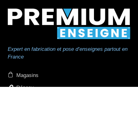
Expert en fabrication et pose d’enseignes partout en
France
Magasins
Réseau
Réseau de pose
Professionnels et revendeurs