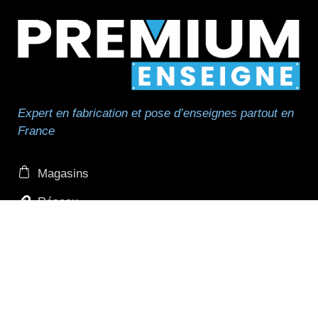
Expert en fabrication et pose d’enseignes partout en
France
Magasins
Réseau
Réseau de pose
Professionnels et revendeurs