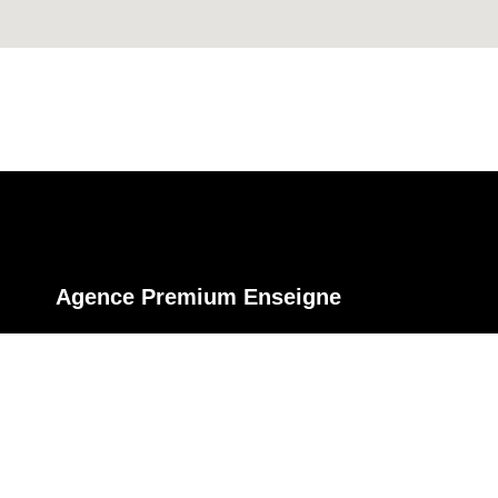
Agence Premium Enseigne
8 Allée Josime Martin
13160 CHATEAURENARD
contact@premium-enseigne.com