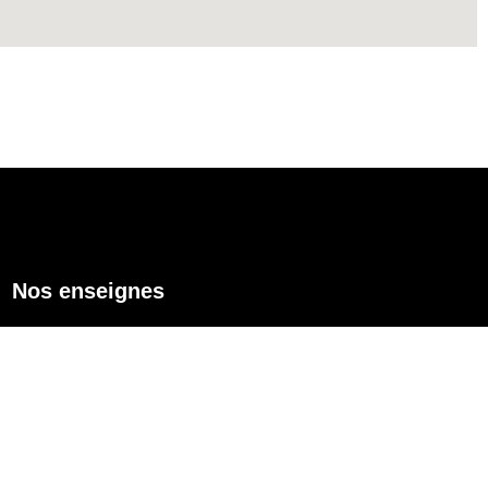
Nos enseignes
Enseigne lumineuse
Lettres découpées
Caissons lumineux
Enseignes drapeaux