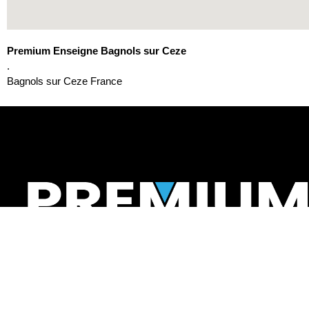
Premium Enseigne Bagnols sur Ceze
.
Bagnols sur Ceze
France
Expert en fabrication et pose d’enseignes partout en
France