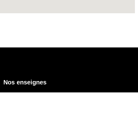
Nos enseignes
Enseigne lumineuse
Lettres découpées
Caissons lumineux
Enseignes drapeaux