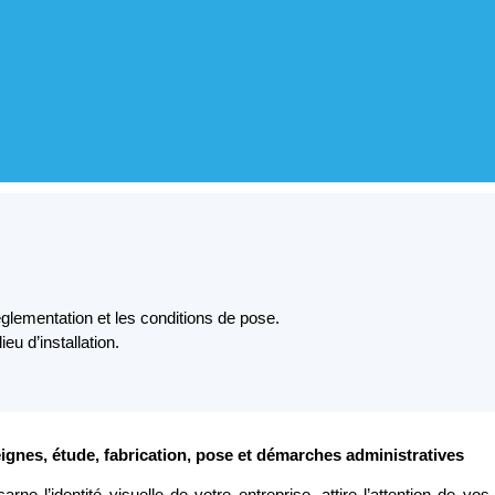
églementation et les conditions de pose.
u d’installation.
seignes, étude, fabrication, pose et démarches administratives
arne l’identité visuelle de votre entreprise, attire l’attention de v