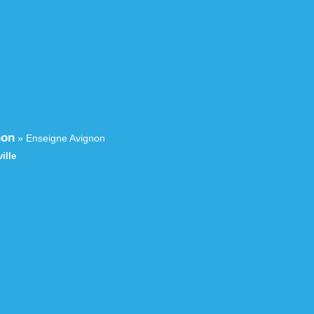
non
»
Enseigne Avignon
ille