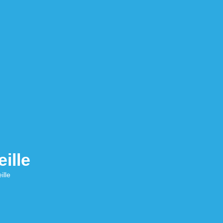
ille
ille