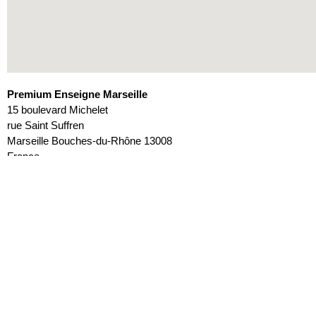
Premium Enseigne Marseille
15 boulevard Michelet
rue Saint Suffren
Marseille
Bouches-du-Rhône
13008
France
Email:
marseille@premium-enseigne.fr