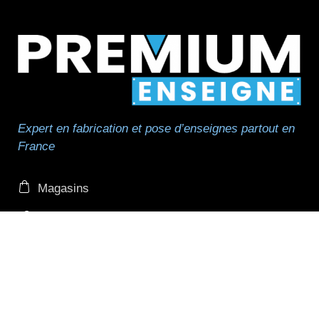
Expert en fabrication et pose d’enseignes partout en
France
Magasins
Réseau
Réseau de pose
Professionnels et revendeurs