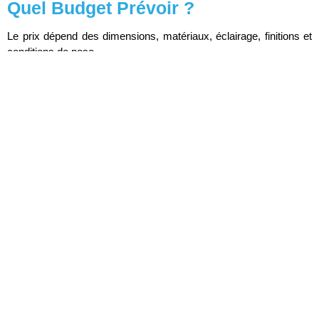
Quel Budget Prévoir ?
Le prix dépend des dimensions, matériaux, éclairage, finitions et
conditions de pose.
Une Autorisation Est-Elle
Nécessaire ?
Selon l’emplacement et les règles locales, une déclaration ou une
autorisation peut être requise.
Quels Éléments Transmettre ?
Une photo de la façade, les dimensions, le logo, l’adresse et le
délai.
Pour Aller Plus Loin
Guide complet de l’enseigne
Notre méthode
Nos références